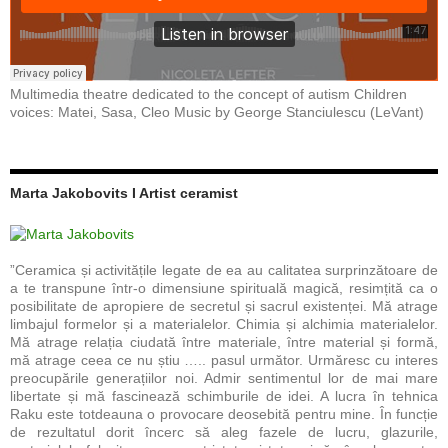
Multimedia theatre dedicated to the concept of autism Children
voices: Matei, Sasa, Cleo Music by George Stanciulescu (LeVant)
Marta Jakobovits I Artist ceramist
”Ceramica și activitățile legate de ea au calitatea surprinzătoare de
a te transpune într-o dimensiune spirituală magică, resimțită ca o
posibilitate de apropiere de secretul și sacrul existenței. Mă atrage
limbajul formelor și a materialelor. Chimia și alchimia materialelor.
Mă atrage relația ciudată între materiale, între material și formă,
mă atrage ceea ce nu știu ….. pasul următor. Urmăresc cu interes
preocupările generațiilor noi. Admir sentimentul lor de mai mare
libertate și mă fascinează schimburile de idei. A lucra în tehnica
Raku este totdeauna o provocare deosebită pentru mine. În funcție
de rezultatul dorit încerc să aleg fazele de lucru, glazurile,