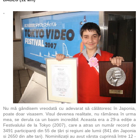
„
Nu mă gândisem vreodată cu adevarat să călătoresc în Japonia,
poate doar visasem. Visul devenea realitate, nu rămânea în urma
mea, se derula ca un basm incredibil. Aceasta era a 29-a ediție a
Festivalului de la Tokyo (2007), care a atras un număr record de
3491 participanți din 55 de țări și regiuni ale lumii (841 din Japonia
si 2650 din alte tari). Nominilizații au avut vârsta cuprinsă între 12 -