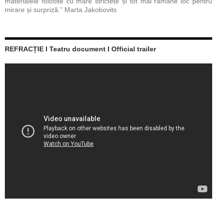
materialele folosite cu mare strictețe și tot mai rămâne loc pentru
mirare și surpriză.” Marta Jakobovits
REFRACȚIE I Teatru document I Official trailer