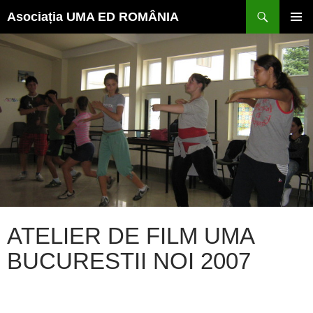
Caută
Sari
Asociația UMA ED ROMÂNIA
la
conținut
MENI
PRINC
ATELIER DE FILM UMA
BUCURESTII NOI 2007