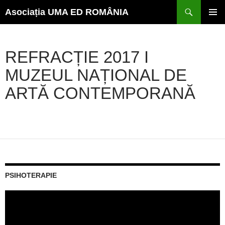
Caută
Sari
Asociația UMA ED ROMÂNIA
la
conținut
MENI
PRINC
REFRACȚIE 2017 I
MUZEUL NAȚIONAL DE
ARTĂ CONTEMPORANĂ
PSIHOTERAPIE