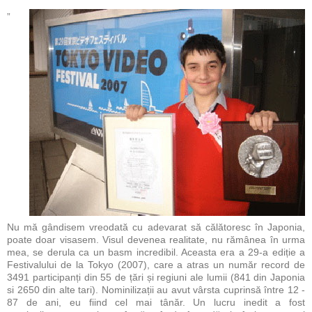
„
Nu mă gândisem vreodată cu adevarat să călătoresc în Japonia,
poate doar visasem. Visul devenea realitate, nu rămânea în urma
mea, se derula ca un basm incredibil. Aceasta era a 29-a ediție a
Festivalului de la Tokyo (2007), care a atras un număr record de
3491 participanți din 55 de țări și regiuni ale lumii (841 din Japonia
si 2650 din alte tari). Nominilizații au avut vârsta cuprinsă între 12 -
87 de ani, eu fiind cel mai tânăr. Un lucru inedit a fost