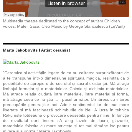
Multimedia theatre dedicated to the concept of autism Children
voices: Matei, Sasa, Cleo Music by George Stanciulescu (LeVant)
Marta Jakobovits I Artist ceramist
”Ceramica și activitățile legate de ea au calitatea surprinzătoare de
a te transpune într-o dimensiune spirituală magică, resimțită ca o
posibilitate de apropiere de secretul și sacrul existenței. Mă atrage
limbajul formelor și a materialelor. Chimia și alchimia materialelor.
Mă atrage relația ciudată între materiale, între material și formă,
mă atrage ceea ce nu știu ….. pasul următor. Urmăresc cu interes
preocupările generațiilor noi. Admir sentimentul lor de mai mare
libertate și mă fascinează schimburile de idei. A lucra în tehnica
Raku este totdeauna o provocare deosebită pentru mine. În funcție
de rezultatul dorit încerc să aleg fazele de lucru, glazurile,
materialele folosite cu mare strictețe și tot mai rămâne loc pentru
mirare și surpriză.” Marta Jakobovits