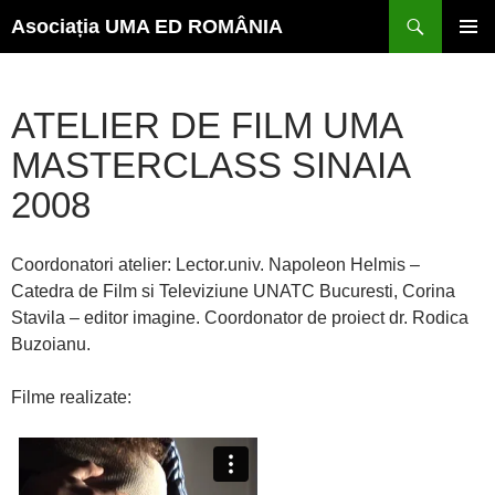
Caută
Sari
Asociația UMA ED ROMÂNIA
la
conținut
MENI
PRINC
ATELIER DE FILM UMA
MASTERCLASS SINAIA
2008
Coordonatori atelier: Lector.univ. Napoleon Helmis –
Catedra de Film si Televiziune UNATC Bucuresti, Corina
Stavila – editor imagine. Coordonator de proiect dr. Rodica
Buzoianu.
Filme realizate: