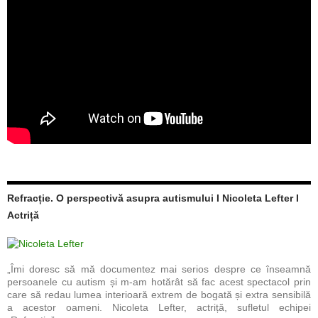
Refracție. O perspectivă asupra autismului I Nicoleta Lefter I
Actriță
„Îmi doresc să mă documentez mai serios despre ce înseamnă
persoanele cu autism și m-am hotărât să fac acest spectacol prin
care să redau lumea interioară extrem de bogată și extra sensibilă
a acestor oameni. Nicoleta Lefter, actriță, sufletul echipei