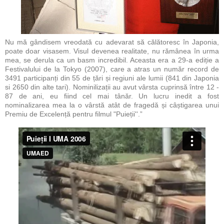
Nu mă gândisem vreodată cu adevarat să călătoresc în Japonia,
poate doar visasem. Visul devenea realitate, nu rămânea în urma
mea, se derula ca un basm incredibil. Aceasta era a 29-a ediție a
Festivalului de la Tokyo (2007), care a atras un număr record de
3491 participanți din 55 de țări și regiuni ale lumii (841 din Japonia
si 2650 din alte tari). Nominilizații au avut vârsta cuprinsă între 12 -
87 de ani, eu fiind cel mai tânăr. Un lucru inedit a fost
nominalizarea mea la o vârstă atât de fragedă și câștigarea unui
Premiu de Excelență pentru filmul "Puieții''.”