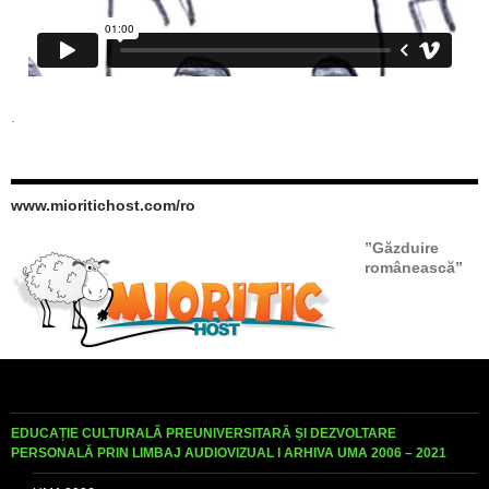
.
www.mioritichost.com/ro
”Găzduire
românească”
EDUCAȚIE CULTURALĂ PREUNIVERSITARĂ ȘI DEZVOLTARE
PERSONALĂ PRIN LIMBAJ AUDIOVIZUAL I ARHIVA UMA 2006 – 2021