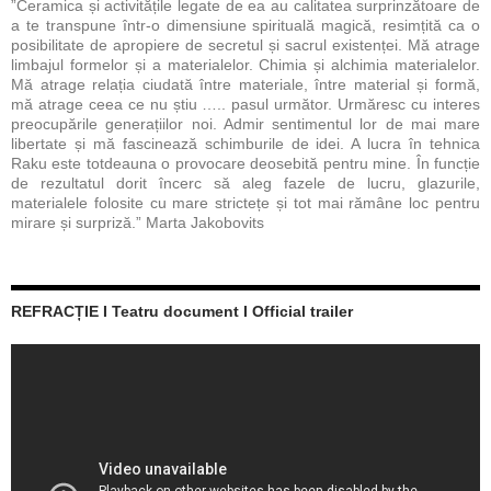
”Ceramica și activitățile legate de ea au calitatea surprinzătoare de
a te transpune într-o dimensiune spirituală magică, resimțită ca o
posibilitate de apropiere de secretul și sacrul existenței. Mă atrage
limbajul formelor și a materialelor. Chimia și alchimia materialelor.
Mă atrage relația ciudată între materiale, între material și formă,
mă atrage ceea ce nu știu ….. pasul următor. Urmăresc cu interes
preocupările generațiilor noi. Admir sentimentul lor de mai mare
libertate și mă fascinează schimburile de idei. A lucra în tehnica
Raku este totdeauna o provocare deosebită pentru mine. În funcție
de rezultatul dorit încerc să aleg fazele de lucru, glazurile,
materialele folosite cu mare strictețe și tot mai rămâne loc pentru
mirare și surpriză.” Marta Jakobovits
REFRACȚIE I Teatru document I Official trailer