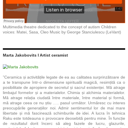
Multimedia theatre dedicated to the concept of autism Children
voices: Matei, Sasa, Cleo Music by George Stanciulescu (LeVant)
Marta Jakobovits I Artist ceramist
”Ceramica și activitățile legate de ea au calitatea surprinzătoare de
a te transpune într-o dimensiune spirituală magică, resimțită ca o
posibilitate de apropiere de secretul și sacrul existenței. Mă atrage
limbajul formelor și a materialelor. Chimia și alchimia materialelor.
Mă atrage relația ciudată între materiale, între material și formă,
mă atrage ceea ce nu știu ….. pasul următor. Urmăresc cu interes
preocupările generațiilor noi. Admir sentimentul lor de mai mare
libertate și mă fascinează schimburile de idei. A lucra în tehnica
Raku este totdeauna o provocare deosebită pentru mine. În funcție
de rezultatul dorit încerc să aleg fazele de lucru, glazurile,