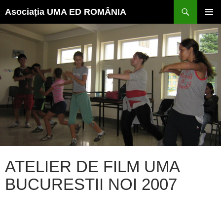
Caută
Sari
Asociația UMA ED ROMÂNIA
la
conținut
MENI
PRINC
ATELIER DE FILM UMA
BUCURESTII NOI 2007