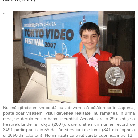
„
Nu mă gândisem vreodată cu adevarat să călătoresc în Japonia,
poate doar visasem. Visul devenea realitate, nu rămânea în urma
mea, se derula ca un basm incredibil. Aceasta era a 29-a ediție a
Festivalului de la Tokyo (2007), care a atras un număr record de
3491 participanți din 55 de țări și regiuni ale lumii (841 din Japonia
si 2650 din alte tari). Nominilizații au avut vârsta cuprinsă între 12 -