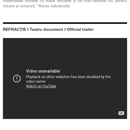
materialele folosite cu mare strictețe și tot mai rămâne loc pentru
mirare și surpriză.” Marta Jakobovits
REFRACȚIE I Teatru document I Official trailer