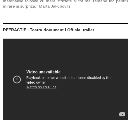
materialele folosite cu mare strictețe și tot mai rămâne loc pentru
mirare și surpriză.” Marta Jakobovits
REFRACȚIE I Teatru document I Official trailer