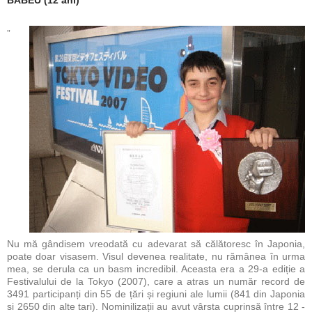
„
Nu mă gândisem vreodată cu adevarat să călătoresc în Japonia,
poate doar visasem. Visul devenea realitate, nu rămânea în urma
mea, se derula ca un basm incredibil. Aceasta era a 29-a ediție a
Festivalului de la Tokyo (2007), care a atras un număr record de
3491 participanți din 55 de țări și regiuni ale lumii (841 din Japonia
si 2650 din alte tari). Nominilizații au avut vârsta cuprinsă între 12 -