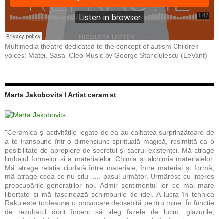
Multimedia theatre dedicated to the concept of autism Children
voices: Matei, Sasa, Cleo Music by George Stanciulescu (LeVant)
Marta Jakobovits I Artist ceramist
”Ceramica și activitățile legate de ea au calitatea surprinzătoare de
a te transpune într-o dimensiune spirituală magică, resimțită ca o
posibilitate de apropiere de secretul și sacrul existenței. Mă atrage
limbajul formelor și a materialelor. Chimia și alchimia materialelor.
Mă atrage relația ciudată între materiale, între material și formă,
mă atrage ceea ce nu știu ….. pasul următor. Urmăresc cu interes
preocupările generațiilor noi. Admir sentimentul lor de mai mare
libertate și mă fascinează schimburile de idei. A lucra în tehnica
Raku este totdeauna o provocare deosebită pentru mine. În funcție
de rezultatul dorit încerc să aleg fazele de lucru, glazurile,