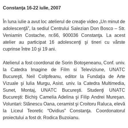
Constanţa 16-22 iulie, 2007
În luna iulie a avut loc atelierul de creaţie video „Un minut de
adolescenţă”, la sediul Centrului Salezian Don Bosco – Str.
Veniamin Costache, nr.66, 900036 Constanţa. La acest
atelier au participat 16 adolescenţi şi tineri cu vârste
cuprinse între 10 şi 19 ani.
Atelierul a fost coordonat de Sorin Botoşeneanu, Conf. univ.
la Catedra Imagine de Film si Televiziune, UNATC
Bucureşti, Neil Colţofeanu, editor la Fundaţia de Arte
Vizuale şi Iulia Murgu, Asist. univ. la Catedra Multimedia,
Sunet, Montaj, UNATC Bucureşti. Studenţi UNATC
Bucureşti: Bichiş Camelia Adelina şi Filip Andrei Mureşan.
Voluntari: Stănescu Oana, ceramist şi Croitoru Raluca, elevă
la Liceul Teoretic “Ovidius” Constanţa. Coordonatorul
proiectului a fost dr. Rodica Buzoianu.