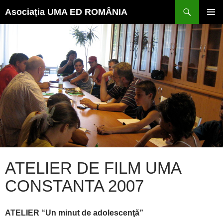
Caută
Sari
Asociația UMA ED ROMÂNIA
la
conținut
MENI
PRINC
ATELIER DE FILM UMA
CONSTANTA 2007
ATELIER “Un minut de adolescenţă”